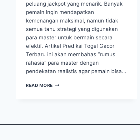
peluang jackpot yang menarik. Banyak
pemain ingin mendapatkan
kemenangan maksimal, namun tidak
semua tahu strategi yang digunakan
para master untuk bermain secara
efektif. Artikel Prediksi Togel Gacor
Terbaru ini akan membahas “rumus
rahasia” para master dengan
pendekatan realistis agar pemain bisa…
RUMUS
READ MORE
RAHASIA
PARA
MASTER
TOGEL
PCSO
3D