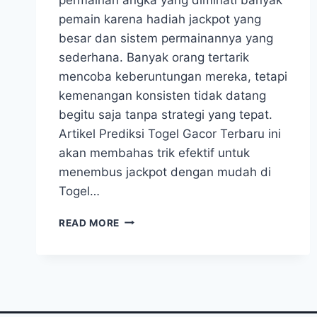
pemain karena hadiah jackpot yang
besar dan sistem permainannya yang
sederhana. Banyak orang tertarik
mencoba keberuntungan mereka, tetapi
kemenangan konsisten tidak datang
begitu saja tanpa strategi yang tepat.
Artikel Prediksi Togel Gacor Terbaru ini
akan membahas trik efektif untuk
menembus jackpot dengan mudah di
Togel…
TRIK
READ MORE
EFEKTIF
TEMBUS
JACKPOT
MUDAH
DI
TOGEL