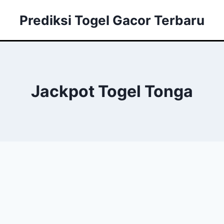
Prediksi Togel Gacor Terbaru
Jackpot Togel Tonga