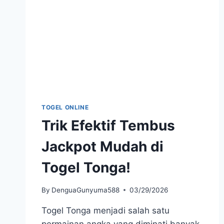
TOGEL ONLINE
Trik Efektif Tembus
Jackpot Mudah di
Togel Tonga!
By
DenguaGunyuma588
03/29/2026
Togel Tonga menjadi salah satu
permainan angka yang diminati banyak