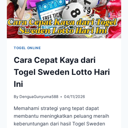
TOGEL ONLINE
Cara Cepat Kaya dari
Togel Sweden Lotto Hari
Ini
By
DenguaGunyuma588
04/11/2026
Memahami strategi yang tepat dapat
membantu meningkatkan peluang meraih
keberuntungan dari hasil Togel Sweden