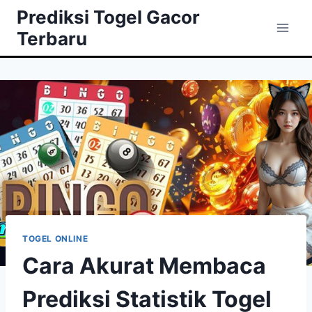
Skip
Prediksi Togel Gacor
to
Terbaru
content
TOGEL ONLINE
Cara Akurat Membaca
Prediksi Statistik Togel