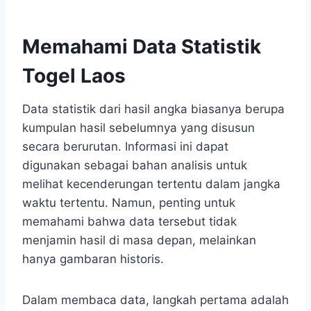
Memahami Data Statistik
Togel Laos
Data statistik dari hasil angka biasanya berupa
kumpulan hasil sebelumnya yang disusun
secara berurutan. Informasi ini dapat
digunakan sebagai bahan analisis untuk
melihat kecenderungan tertentu dalam jangka
waktu tertentu. Namun, penting untuk
memahami bahwa data tersebut tidak
menjamin hasil di masa depan, melainkan
hanya gambaran historis.
Dalam membaca data, langkah pertama adalah