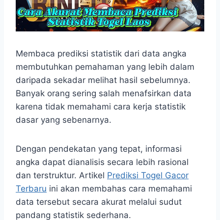
Membaca prediksi statistik dari data angka
membutuhkan pemahaman yang lebih dalam
daripada sekadar melihat hasil sebelumnya.
Banyak orang sering salah menafsirkan data
karena tidak memahami cara kerja statistik
dasar yang sebenarnya.
Dengan pendekatan yang tepat, informasi
angka dapat dianalisis secara lebih rasional
dan terstruktur. Artikel
Prediksi Togel Gacor
Terbaru
ini akan membahas cara memahami
data tersebut secara akurat melalui sudut
pandang statistik sederhana.