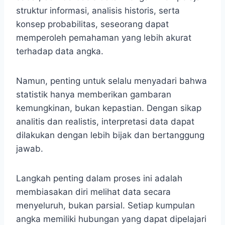
struktur informasi, analisis historis, serta
konsep probabilitas, seseorang dapat
memperoleh pemahaman yang lebih akurat
terhadap data angka.
Namun, penting untuk selalu menyadari bahwa
statistik hanya memberikan gambaran
kemungkinan, bukan kepastian. Dengan sikap
analitis dan realistis, interpretasi data dapat
dilakukan dengan lebih bijak dan bertanggung
jawab.
Langkah penting dalam proses ini adalah
membiasakan diri melihat data secara
menyeluruh, bukan parsial. Setiap kumpulan
angka memiliki hubungan yang dapat dipelajari