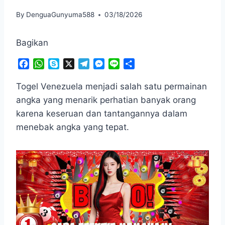
By
DenguaGunyuma588
03/18/2026
Bagikan
F
W
S
X
T
M
L
S
a
h
k
e
e
i
h
c
a
y
l
s
n
a
Togel Venezuela menjadi salah satu permainan
e
t
p
e
s
e
r
angka yang menarik perhatian banyak orang
b
s
e
g
e
e
karena keseruan dan tantangannya dalam
o
A
r
n
menebak angka yang tepat.
o
p
a
g
k
p
m
e
r