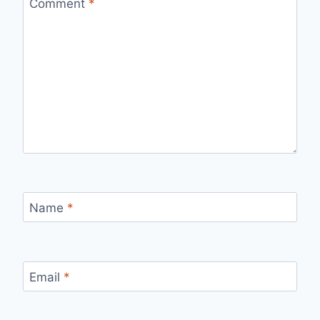
Comment
*
Name
*
Email
*