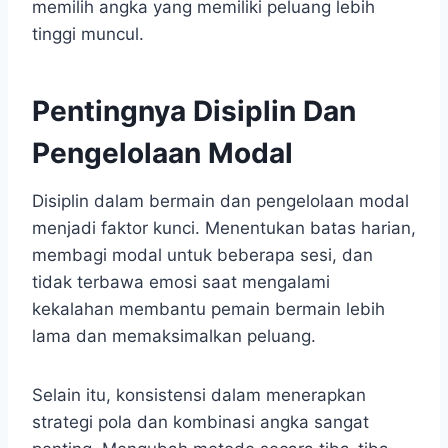
memilih angka yang memiliki peluang lebih
tinggi muncul.
Pentingnya Disiplin Dan
Pengelolaan Modal
Disiplin dalam bermain dan pengelolaan modal
menjadi faktor kunci. Menentukan batas harian,
membagi modal untuk beberapa sesi, dan
tidak terbawa emosi saat mengalami
kekalahan membantu pemain bermain lebih
lama dan memaksimalkan peluang.
Selain itu, konsistensi dalam menerapkan
strategi pola dan kombinasi angka sangat