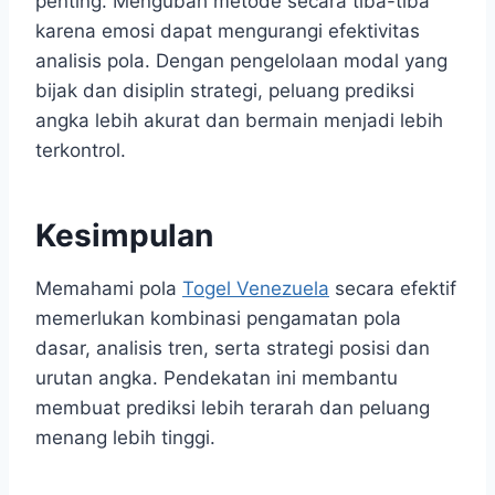
penting. Mengubah metode secara tiba-tiba
karena emosi dapat mengurangi efektivitas
analisis pola. Dengan pengelolaan modal yang
bijak dan disiplin strategi, peluang prediksi
angka lebih akurat dan bermain menjadi lebih
terkontrol.
Kesimpulan
Memahami pola
Togel Venezuela
secara efektif
memerlukan kombinasi pengamatan pola
dasar, analisis tren, serta strategi posisi dan
urutan angka. Pendekatan ini membantu
membuat prediksi lebih terarah dan peluang
menang lebih tinggi.