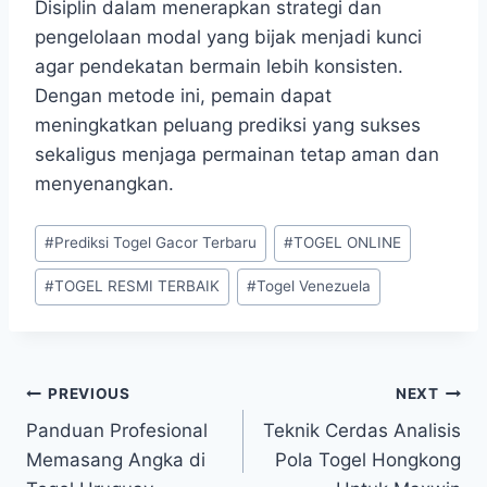
Disiplin dalam menerapkan strategi dan
pengelolaan modal yang bijak menjadi kunci
agar pendekatan bermain lebih konsisten.
Dengan metode ini, pemain dapat
meningkatkan peluang prediksi yang sukses
sekaligus menjaga permainan tetap aman dan
menyenangkan.
Post
#
Prediksi Togel Gacor Terbaru
#
TOGEL ONLINE
Tags:
#
TOGEL RESMI TERBAIK
#
Togel Venezuela
Post
PREVIOUS
NEXT
Panduan Profesional
Teknik Cerdas Analisis
navigation
Memasang Angka di
Pola Togel Hongkong