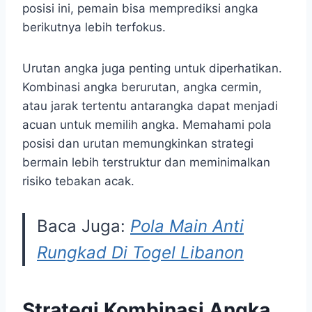
posisi ini, pemain bisa memprediksi angka
berikutnya lebih terfokus.
Urutan angka juga penting untuk diperhatikan.
Kombinasi angka berurutan, angka cermin,
atau jarak tertentu antarangka dapat menjadi
acuan untuk memilih angka. Memahami pola
posisi dan urutan memungkinkan strategi
bermain lebih terstruktur dan meminimalkan
risiko tebakan acak.
Baca Juga:
Pola Main Anti
Rungkad Di Togel Libanon
Strategi Kombinasi Angka