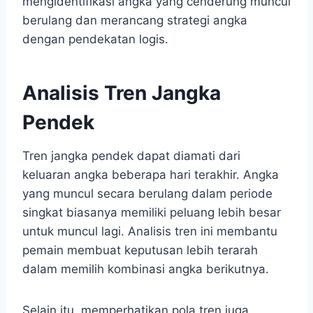
mengidentifikasi angka yang cenderung muncul
berulang dan merancang strategi angka
dengan pendekatan logis.
Analisis Tren Jangka
Pendek
Tren jangka pendek dapat diamati dari
keluaran angka beberapa hari terakhir. Angka
yang muncul secara berulang dalam periode
singkat biasanya memiliki peluang lebih besar
untuk muncul lagi. Analisis tren ini membantu
pemain membuat keputusan lebih terarah
dalam memilih kombinasi angka berikutnya.
Selain itu, memperhatikan pola tren juga