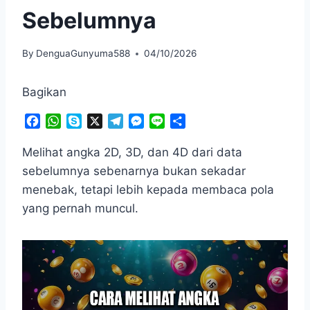
Sebelumnya
By
DenguaGunyuma588
04/10/2026
Bagikan
F
W
S
X
T
M
L
S
a
h
k
e
e
i
h
c
a
y
l
s
n
a
Melihat angka 2D, 3D, dan 4D dari data
e
t
p
e
s
e
r
sebelumnya sebenarnya bukan sekadar
b
s
e
g
e
e
menebak, tetapi lebih kepada membaca pola
o
A
r
n
yang pernah muncul.
o
p
a
g
k
p
m
e
r