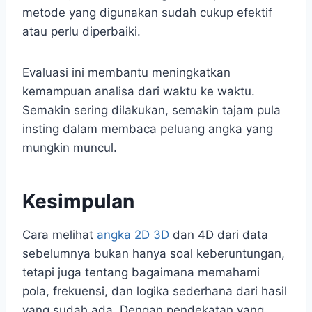
metode yang digunakan sudah cukup efektif
atau perlu diperbaiki.
Evaluasi ini membantu meningkatkan
kemampuan analisa dari waktu ke waktu.
Semakin sering dilakukan, semakin tajam pula
insting dalam membaca peluang angka yang
mungkin muncul.
Kesimpulan
Cara melihat
angka 2D 3D
dan 4D dari data
sebelumnya bukan hanya soal keberuntungan,
tetapi juga tentang bagaimana memahami
pola, frekuensi, dan logika sederhana dari hasil
yang sudah ada. Dengan pendekatan yang