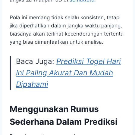
Pola ini memang tidak selalu konsisten, tetapi
jika diperhatikan dalam jangka waktu panjang,
biasanya akan terlihat kecenderungan tertentu
yang bisa dimanfaatkan untuk analisa.
Baca Juga:
Prediksi Togel Hari
Ini Paling Akurat Dan Mudah
Dipahami
Menggunakan Rumus
Sederhana Dalam Prediksi