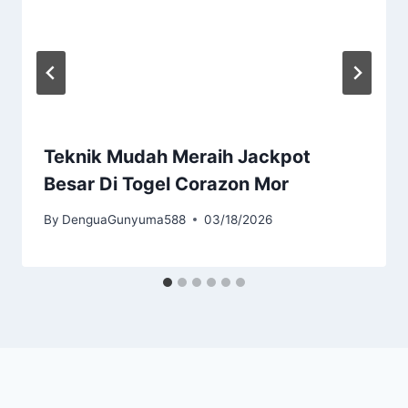
Teknik Mudah Meraih Jackpot
Besar Di Togel Corazon Mor
By
DenguaGunyuma588
03/18/2026