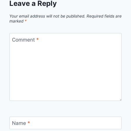
Leave a Reply
Your email address will not be published.
Required fields are
marked
*
Comment
*
Name
*