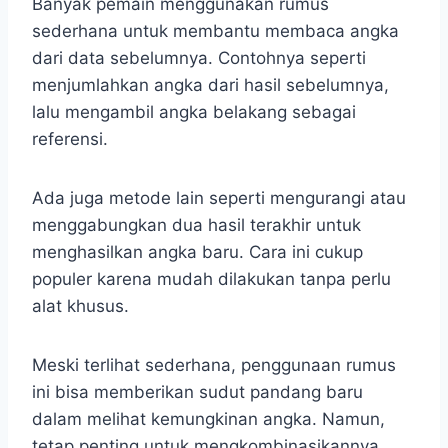
Banyak pemain menggunakan rumus
sederhana untuk membantu membaca angka
dari data sebelumnya. Contohnya seperti
menjumlahkan angka dari hasil sebelumnya,
lalu mengambil angka belakang sebagai
referensi.
Ada juga metode lain seperti mengurangi atau
menggabungkan dua hasil terakhir untuk
menghasilkan angka baru. Cara ini cukup
populer karena mudah dilakukan tanpa perlu
alat khusus.
Meski terlihat sederhana, penggunaan rumus
ini bisa memberikan sudut pandang baru
dalam melihat kemungkinan angka. Namun,
tetap penting untuk mengkombinasikannya