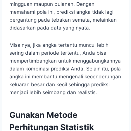
mingguan maupun bulanan. Dengan
memahami pola ini, prediksi angka tidak lagi
bergantung pada tebakan semata, melainkan
didasarkan pada data yang nyata.
Misalnya, jika angka tertentu muncul lebih
sering dalam periode tertentu, Anda bisa
mempertimbangkan untuk menggabungkannya
dalam kombinasi prediksi Anda. Selain itu, pola
angka ini membantu mengenali kecenderungan
keluaran besar dan kecil sehingga prediksi
menjadi lebih seimbang dan realistis.
Gunakan Metode
Perhitungan Statistik