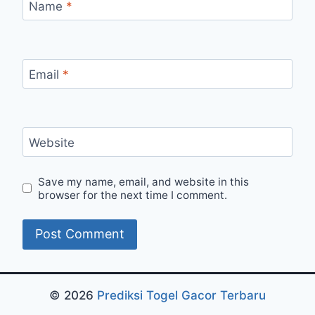
Name
*
Email
*
Website
Save my name, email, and website in this
browser for the next time I comment.
© 2026
Prediksi Togel Gacor Terbaru