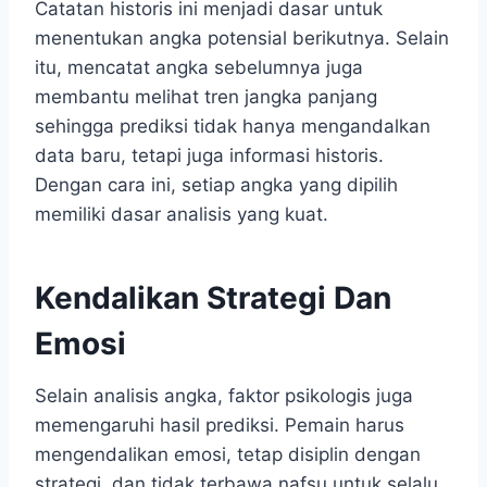
Catatan historis ini menjadi dasar untuk
menentukan angka potensial berikutnya. Selain
itu, mencatat angka sebelumnya juga
membantu melihat tren jangka panjang
sehingga prediksi tidak hanya mengandalkan
data baru, tetapi juga informasi historis.
Dengan cara ini, setiap angka yang dipilih
memiliki dasar analisis yang kuat.
Kendalikan Strategi Dan
Emosi
Selain analisis angka, faktor psikologis juga
memengaruhi hasil prediksi. Pemain harus
mengendalikan emosi, tetap disiplin dengan
strategi, dan tidak terbawa nafsu untuk selalu