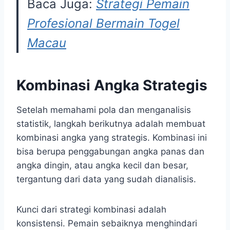
Baca Juga:
Strategi Pemain
Profesional Bermain Togel
Macau
Kombinasi Angka Strategis
Setelah memahami pola dan menganalisis
statistik, langkah berikutnya adalah membuat
kombinasi angka yang strategis. Kombinasi ini
bisa berupa penggabungan angka panas dan
angka dingin, atau angka kecil dan besar,
tergantung dari data yang sudah dianalisis.
Kunci dari strategi kombinasi adalah
konsistensi. Pemain sebaiknya menghindari