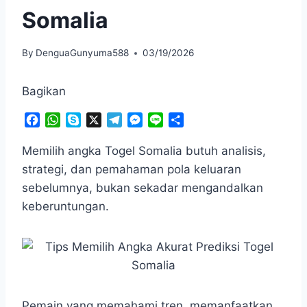
Somalia
By
DenguaGunyuma588
03/19/2026
Bagikan
F
W
S
X
T
M
L
S
a
h
k
e
e
i
h
c
a
y
l
s
n
a
Memilih angka Togel Somalia butuh analisis,
e
t
p
e
s
e
r
strategi, dan pemahaman pola keluaran
b
s
e
g
e
e
sebelumnya, bukan sekadar mengandalkan
o
A
r
n
keberuntungan.
o
p
a
g
k
p
m
e
r
Pemain yang memahami tren, memanfaatkan