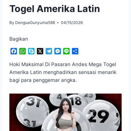
Togel Amerika Latin
By
DenguaGunyuma588
04/15/2026
Bagikan
F
W
S
X
T
M
L
S
a
h
k
e
e
i
h
c
a
y
l
s
n
a
Hoki Maksimal Di Pasaran Andes Mega Togel
e
t
p
e
s
e
r
Amerika Latin menghadirkan sensasi menarik
b
s
e
g
e
e
bagi para penggemar angka.
o
A
r
n
o
p
a
g
k
p
m
e
r