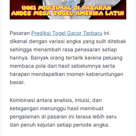
Pasaran
Prediksi Togel Gacor Terbaru
ini
dikenal dengan variasi angka yang sulit ditebak
sehingga menambah rasa penasaran setiap
harinya. Banyak orang tertarik karena peluang
membaca pola dari hasil sebelumnya serta
harapan mendapatkan momen keberuntungan
besar.
Kombinasi antara analisis, intuisi, dan
ketegangan menunggu hasil membuat
pengalaman di pasaran ini terasa lebih seru
dan penuh kejutan setiap periode angka.