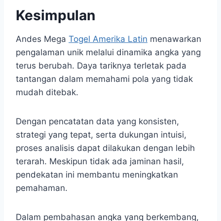
Kesimpulan
Andes Mega
Togel Amerika Latin
menawarkan
pengalaman unik melalui dinamika angka yang
terus berubah. Daya tariknya terletak pada
tantangan dalam memahami pola yang tidak
mudah ditebak.
Dengan pencatatan data yang konsisten,
strategi yang tepat, serta dukungan intuisi,
proses analisis dapat dilakukan dengan lebih
terarah. Meskipun tidak ada jaminan hasil,
pendekatan ini membantu meningkatkan
pemahaman.
Dalam pembahasan angka yang berkembang,