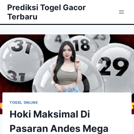
Skip
Prediksi Togel Gacor
to
Terbaru
content
TOGEL ONLINE
Hoki Maksimal Di
Pasaran Andes Mega