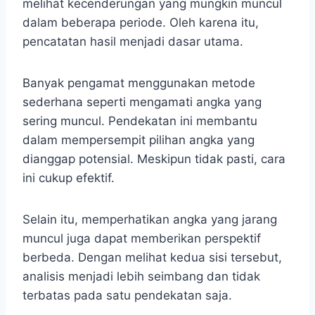
melihat kecenderungan yang mungkin muncul
dalam beberapa periode. Oleh karena itu,
pencatatan hasil menjadi dasar utama.
Banyak pengamat menggunakan metode
sederhana seperti mengamati angka yang
sering muncul. Pendekatan ini membantu
dalam mempersempit pilihan angka yang
dianggap potensial. Meskipun tidak pasti, cara
ini cukup efektif.
Selain itu, memperhatikan angka yang jarang
muncul juga dapat memberikan perspektif
berbeda. Dengan melihat kedua sisi tersebut,
analisis menjadi lebih seimbang dan tidak
terbatas pada satu pendekatan saja.